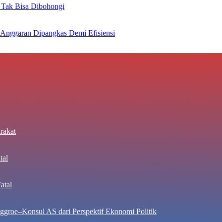
 Tak Bisa Dibohongi
 Anggaran Dipangkas Demi Efisiensi
rakat
tal
atal
ggroe–Konsul AS dari Perspektif Ekonomi Politik