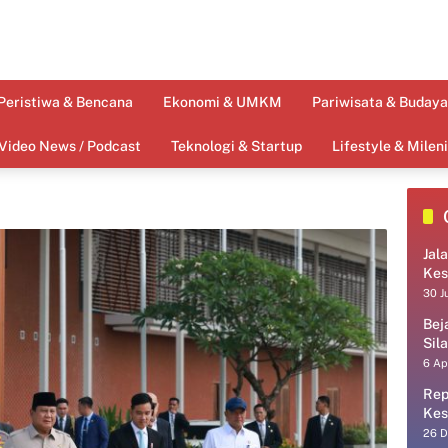
Peristiwa & Bencana
Ekonomi & UMKM
Pariwisata & Budaya
Video News / Podcast
Teknologi & Startup
Lifestyle & Mileni
Jal
Kes
30 J
Bej
Sil
6 Ap
Rep
Kes
26 