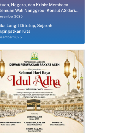
tuan, Negara, dan Krisis: Membaca
temuan Wali Nanggroe–Konsul AS dari
spektif Ekonomi Politik
Desember 2025
ika Langit Ditutup, Sejarah
gingatkan Kita
esember 2025