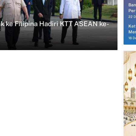
Ban
Per
Per
22 
k ke Filipina Hadiri KTT ASEAN ke-
Ket
Men
18 D