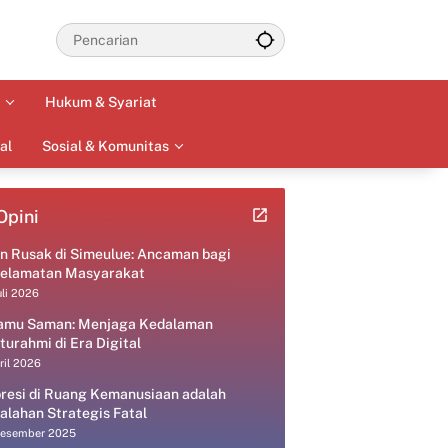
Hukum & Syariat
al
Sosial & Komunitas
Opini
an Rusak di Simeulue: Ancaman bagi
elamatan Masyarakat
uli 2026
amu Saman: Menjaga Kedalaman
aturahmi di Era Digital
ril 2026
resi di Ruang Kemanusiaan adalah
alahan Strategis Fatal
Desember 2025