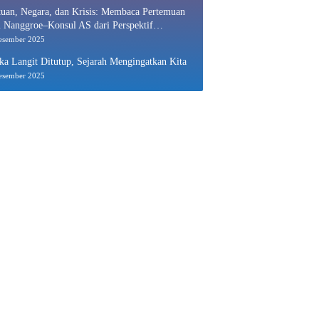
uan, Negara, dan Krisis: Membaca Pertemuan
 Nanggroe–Konsul AS dari Perspektif
nomi Politik
esember 2025
ka Langit Ditutup, Sejarah Mengingatkan Kita
esember 2025