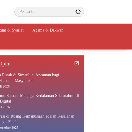
um & Syariat
Agama & Dakwah
Opini
n Rusak di Simeulue: Ancaman bagi
elamatan Masyarakat
li 2026
amu Saman: Menjaga Kedalaman Silaturahmi di
Digital
il 2026
esi di Ruang Kemanusiaan adalah Kesalahan
tegis Fatal
esember 2025