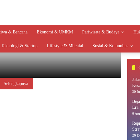
stiwa & Bencana
Ekonomi & UMKM
Pariwisata & Budaya
Huk
Teknologi & Startup
Lifestyle & Milenial
Sosial & Komunitas
Jala
Selengkapnya
Kes
30 Ju
Bej
Era 
6 Apr
Repr
Stra
26 D