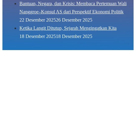
Bantuan, Negara, dan Krisis: Membaca Pertemuan Wali
Nanggroe–Konsul AS dari Perspektif Ekonomi Politik
22 Desember 2025
26 Desember 2025
Ketika Langit Ditutup, Sejarah Mengingatkan Kita
18 Desember 2025
18 Desember 2025