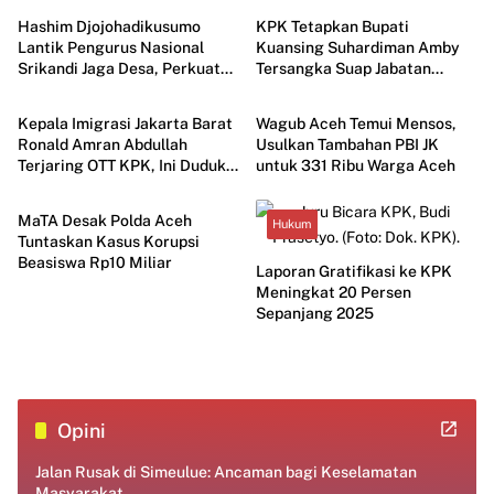
Hashim Djojohadikusumo
KPK Tetapkan Bupati
Lantik Pengurus Nasional
Kuansing Suhardiman Amby
Srikandi Jaga Desa, Perkuat
Tersangka Suap Jabatan
Hukum
Pemerintahan
Peran Perempuan Bangun
Sekda, Diduga Terima Land
Desa
Cruiser Rp2 Miliar
Kepala Imigrasi Jakarta Barat
Wagub Aceh Temui Mensos,
Ronald Amran Abdullah
Usulkan Tambahan PBI JK
Terjaring OTT KPK, Ini Duduk
untuk 331 Ribu Warga Aceh
Aceh
Perkaranya
MaTA Desak Polda Aceh
Hukum
Tuntaskan Kasus Korupsi
Beasiswa Rp10 Miliar
Laporan Gratifikasi ke KPK
Meningkat 20 Persen
Sepanjang 2025
Opini
Jalan Rusak di Simeulue: Ancaman bagi Keselamatan
Masyarakat