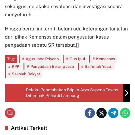
sekaligus melakukan evaluasi dan investigasi secara
menyeluruh.
Hingga berita ini terbit, belum ada keterangan lanjutan
dari pihak Kemensos dalam pengusutan kasus
pengadaan sepatu SR tersebut.[]
Tag:
Agus Jabo Priyono
Gus Ipul
Kemensos
KPK
Pengadaan Barang Jasa
Saifullah Yusuf
Sekolah Rakyat
Pelaku Penembakan Bripka Arya Supena Tewas
Ditembak Polisi di Lampung
Artikel Terkait
Organisasi
Hukum