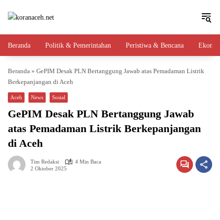
Langsung
ke
konten
Beranda
Politik & Pemerintahan
Peristiwa & Bencana
Ekono
Beranda
»
GePIM Desak PLN Bertanggung Jawab atas Pemadaman Listrik
Berkepanjangan di Aceh
Aceh
News
Sosial
GePIM Desak PLN Bertanggung Jawab
atas Pemadaman Listrik Berkepanjangan
di Aceh
Tim Redaksi
4 Min Baca
2 Oktober 2025