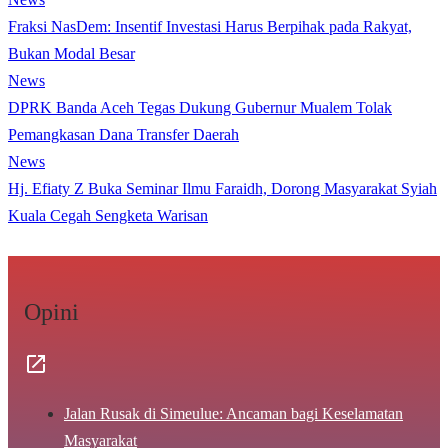
Fraksi NasDem: Insentif Investasi Harus Berpihak pada Rakyat,
Bukan Modal Besar
News
DPRK Banda Aceh Tegas Dukung Gubernur Mualem Tolak
Pemangkasan Dana Transfer Daerah
News
Hj. Efiaty Z Buka Seminar Ilmu Faraidh, Dorong Masyarakat Syiah
Kuala Cegah Sengketa Warisan
Opini
Jalan Rusak di Simeulue: Ancaman bagi Keselamatan
Masyarakat