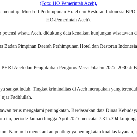
s menutup Musda II Perhimpunan Hotel dan Restoran Indonesia BPD Ac
HO-Pemerintah Aceh).
tensi wisata Aceh, didukung data kenaikan kunjungan wisatawan da
s Badan Pimpinan Daerah Perhimpunan Hotel dan Restoran Indonesia
 PHRI Aceh dan Pengukuhan Pengurus Masa Jabatan 2025–2030 di Ba
ya sangat indah. Tingkat kriminalitas di Aceh merupakan yang terenda
ujar Fadhlullah.
wan terus mengalami peningkatan. Berdasarkan data Dinas Kebudayaa
ara itu, periode Januari hingga April 2025 mencatat 7.315.394 kunjung
tahun. Namun ia menekankan pentingnya peningkatan kualitas layanan, 