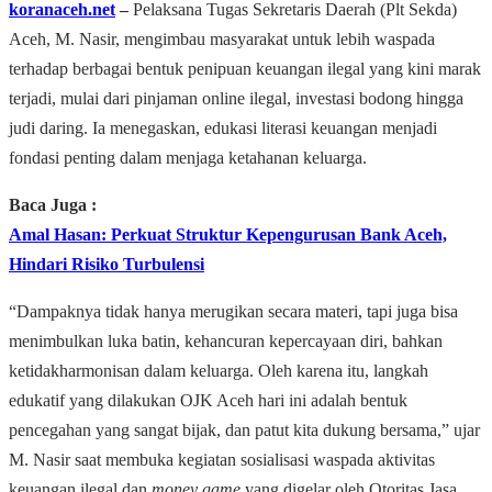
koranaceh.net
–
Pelaksana Tugas Sekretaris Daerah (Plt Sekda)
Aceh, M. Nasir, mengimbau masyarakat untuk lebih waspada
terhadap berbagai bentuk penipuan keuangan ilegal yang kini marak
terjadi, mulai dari pinjaman online ilegal, investasi bodong hingga
judi daring. Ia menegaskan, edukasi literasi keuangan menjadi
fondasi penting dalam menjaga ketahanan keluarga.
Baca Juga :
Amal Hasan: Perkuat Struktur Kepengurusan Bank Aceh,
Hindari Risiko Turbulensi
“Dampaknya tidak hanya merugikan secara materi, tapi juga bisa
menimbulkan luka batin, kehancuran kepercayaan diri, bahkan
ketidakharmonisan dalam keluarga. Oleh karena itu, langkah
edukatif yang dilakukan OJK Aceh hari ini adalah bentuk
pencegahan yang sangat bijak, dan patut kita dukung bersama,” ujar
M. Nasir saat membuka kegiatan sosialisasi waspada aktivitas
keuangan ilegal dan
money game
yang digelar oleh Otoritas Jasa