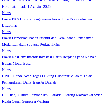
PGRI Banda Aceh Gelar Konferensi Cabang Serentak di 10
Kecamatan pada 1 Agustus 2026
News
Fraksi PKS Dorong Pengawasan Insentif dan Pemberdayaan
Disabilitas
News
Fraksi Demokrat: Raqan Insentif dan Kemudahan Penanaman
Modal Langkah Strategis Perkuat Iklim
News
Fraksi NasDem: Insentif Investasi Harus Berpihak pada Rakyat,
Bukan Modal Besar
News
DPRK Banda Aceh Tegas Dukung Gubernur Mualem Tolak
Pemangkasan Dana Transfer Daerah
News
Hj. Efiaty Z Buka Seminar Ilmu Faraidh, Dorong Masyarakat Syiah
Kuala Cegah Sengketa Warisan