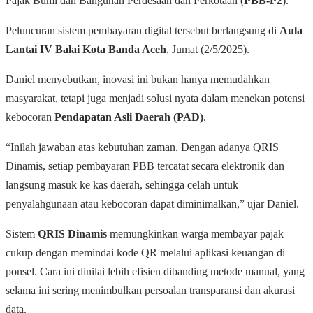
Pajak Bumi dan Bangunan Perdesaan dan Perkotaan (
PBB-P2
).
Peluncuran sistem pembayaran digital tersebut berlangsung di
Aula
Lantai IV Balai Kota Banda Aceh
, Jumat (2/5/2025).
Daniel menyebutkan, inovasi ini bukan hanya memudahkan
masyarakat, tetapi juga menjadi solusi nyata dalam menekan potensi
kebocoran
Pendapatan Asli Daerah (PAD)
.
“Inilah jawaban atas kebutuhan zaman. Dengan adanya QRIS
Dinamis, setiap pembayaran PBB tercatat secara elektronik dan
langsung masuk ke kas daerah, sehingga celah untuk
penyalahgunaan atau kebocoran dapat diminimalkan,” ujar Daniel.
Sistem
QRIS Dinamis
memungkinkan warga membayar pajak
cukup dengan memindai kode QR melalui aplikasi keuangan di
ponsel. Cara ini dinilai lebih efisien dibanding metode manual, yang
selama ini sering menimbulkan persoalan transparansi dan akurasi
data.