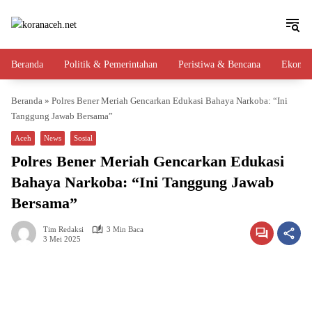
Langsung
ke
konten
Beranda
Politik & Pemerintahan
Peristiwa & Bencana
Ekono
Beranda
»
Polres Bener Meriah Gencarkan Edukasi Bahaya Narkoba: “Ini
Tanggung Jawab Bersama”
Aceh
News
Sosial
Polres Bener Meriah Gencarkan Edukasi
Bahaya Narkoba: “Ini Tanggung Jawab
Bersama”
Tim Redaksi
3 Min Baca
3 Mei 2025