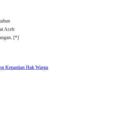
 tahun
kat Aceh
angan. [*]
ng Kepastian Hak Warga