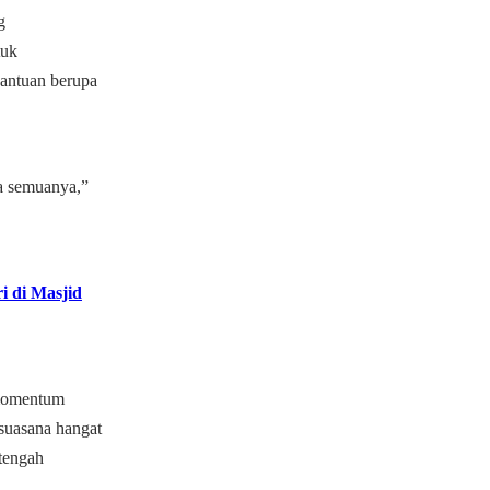
g
tuk
bantuan berupa
a semuanya,”
i di Masjid
 momentum
suasana hangat
 tengah