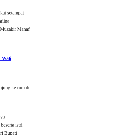
kat setempat
rlina
a Muzakir Manaf
n Wali
njung ke rumah
nya
serta istri,
ri Bupati