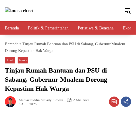
Langsung
ke
konten
Beranda
Politik & Pemerintahan
Peristiwa & Bencana
Ekono
Beranda
»
Tinjau Rumah Bantuan dan PSU di Sabang, Gubernur Mualem
Dorong Kepastian Hak Warga
Aceh
News
Tinjau Rumah Bantuan dan PSU di
Sabang, Gubernur Mualem Dorong
Kepastian Hak Warga
Muntaziruddin Sufiady Ridwan
2 Min Baca
5 April 2025