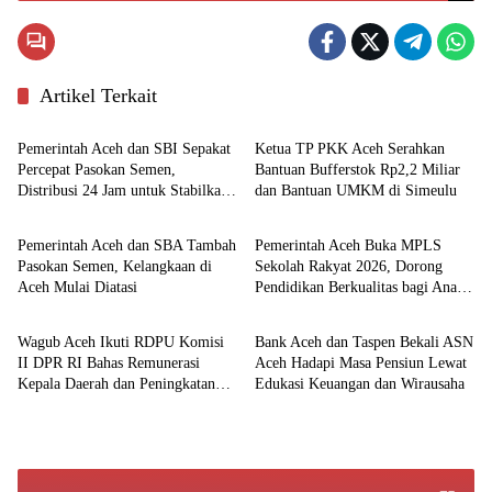
Artikel Terkait
Pemerintahan
Aceh
Pemerintah Aceh dan SBI Sepakat
Ketua TP PKK Aceh Serahkan
Percepat Pasokan Semen,
Bantuan Bufferstok Rp2,2 Miliar
Distribusi 24 Jam untuk Stabilkan
dan Bantuan UMKM di Simeulu
Ekonomi
Pemerintahan
Harga
Pemerintah Aceh dan SBA Tambah
Pemerintah Aceh Buka MPLS
Pasokan Semen, Kelangkaan di
Sekolah Rakyat 2026, Dorong
Aceh Mulai Diatasi
Pendidikan Berkualitas bagi Anak
Nasional
Ekonomi
Kurang Mampu
Wagub Aceh Ikuti RDPU Komisi
Bank Aceh dan Taspen Bekali ASN
II DPR RI Bahas Remunerasi
Aceh Hadapi Masa Pensiun Lewat
Kepala Daerah dan Peningkatan
Edukasi Keuangan dan Wirausaha
PAD