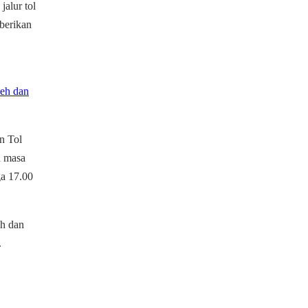
alur tol
mberikan
ceh dan
n Tol
a masa
ga 17.00
ah dan
.