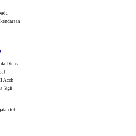
pada
 kendaraan
a
ala Dinas
bal
II Aceh,
 Sigli –
alan tol