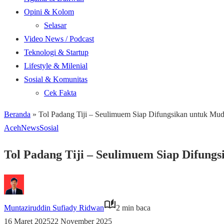
Opini & Kolom
Selasar
Video News / Podcast
Teknologi & Startup
Lifestyle & Milenial
Sosial & Komunitas
Cek Fakta
Beranda
»
Tol Padang Tiji – Seulimuem Siap Difungsikan untuk Mud
Aceh
News
Sosial
Tol Padang Tiji – Seulimuem Siap Difung
Muntaziruddin Sufiady Ridwan
2 min baca
16 Maret 2025
22 November 2025