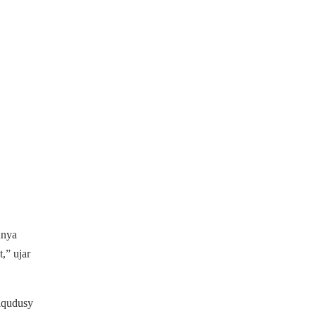
nnya
,” ujar
Alqudusy