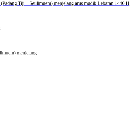
t
eulimuem) menjelang