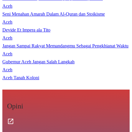
Aceh
Seni Menahan Amarah Dalam Al-Quran dan Stoikisme
Aceh
Devide Et Impera ala Tito
Aceh
Jangan Sampai Rakyat Memandangmu Sebagai Pengkhianat Waktu
Aceh
Gubernur Aceh Jangan Salah Langkah
Aceh
Aceh Tanah Koloni
Opini