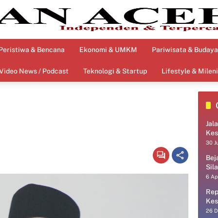
Peristiwa & Bencana
Ekonomi & UMKM
Pariwisata & Budaya
Video News / Podcast
Teknologi & Startup
Lifestyle & Mileni
Jal
Kes
30 J
Bej
Sil
6 Ap
Rep
Kes
26 