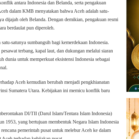
onflik antara Indonesia dan Belanda, serta pengakuan
n Aceh dalam KMB menyatakan bahwa Aceh adalah satu-
ya dijajah oleh Belanda. Dengan demikian, pengakuan resmi
ra berdaulat pun diperoleh.
satu-satunya sumbangsih bagi kemerdekaan Indonesia.
esawat terbang, kapal laut, dan dukungan melalui siaran
 dunia untuk memperkuat eksistensi Indonesia sebagai
nal.
erhadap Aceh kemudian berubah menjadi pengkhianatan
si Sumatera Utara. Kebijakan ini memicu konflik baru
mberontakan DI/TII (Darul Islam/Tentara Islam Indonesia)
un 1953, yang bertujuan membentuk Negara Islam Indonesia
h rencana pemerintah pusat untuk melebur Aceh ke dalam
 Aceh terhadap kebijakan pusat.