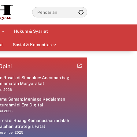
Hukum & Syariat
al
Sosial & Komunitas
Opini
an Rusak di Simeulue: Ancaman bagi
elamatan Masyarakat
uli 2026
amu Saman: Menjaga Kedalaman
aturahmi di Era Digital
ril 2026
resi di Ruang Kemanusiaan adalah
alahan Strategis Fatal
Desember 2025