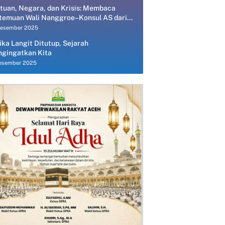
tuan, Negara, dan Krisis: Membaca
temuan Wali Nanggroe–Konsul AS dari
spektif Ekonomi Politik
Desember 2025
ika Langit Ditutup, Sejarah
gingatkan Kita
esember 2025