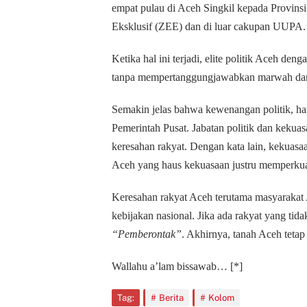
empat pulau di Aceh Singkil kepada Provin
Eksklusif (ZEE) dan di luar cakupan UUPA.
Ketika hal ini terjadi, elite politik Aceh d
tanpa mempertanggungjawabkan marwah dan
Semakin jelas bahwa kewenangan politik, har
Pemerintah Pusat. Jabatan politik dan kekua
keresahan rakyat. Dengan kata lain, kekua
Aceh yang haus kekuasaan justru memperkua
Keresahan rakyat Aceh terutama masyarakat A
kebijakan nasional. Jika ada rakyat yang tid
“Pemberontak”
. Akhirnya, tanah Aceh tetap
Wallahu a’lam bissawab… [*]
Tag:
Berita
Kolom