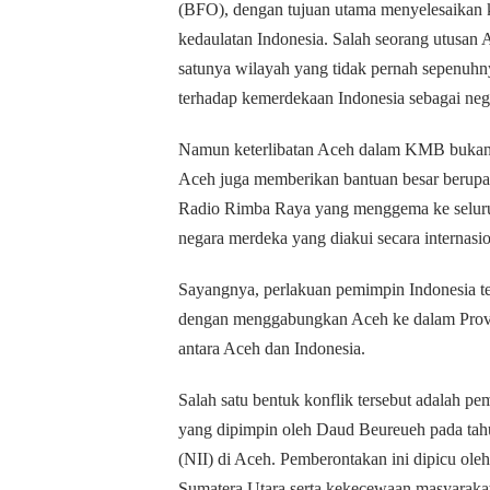
(BFO), dengan tujuan utama menyelesaikan k
kedaulatan Indonesia. Salah seorang utusa
satunya wilayah yang tidak pernah sepenuhn
terhadap kemerdekaan Indonesia sebagai nega
Namun keterlibatan Aceh dalam KMB bukan 
Aceh juga memberikan bantuan besar berupa p
Radio Rimba Raya yang menggema ke seluruh
negara merdeka yang diakui secara internasio
Sayangnya, perlakuan pemimpin Indonesia t
dengan menggabungkan Aceh ke dalam Provin
antara Aceh dan Indonesia.
Salah satu bentuk konflik tersebut adalah pe
yang dipimpin oleh Daud Beureueh pada tah
(NII) di Aceh. Pemberontakan ini dipicu ole
Sumatera Utara serta kekecewaan masyarakat