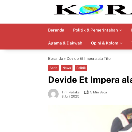
Langsung
ke
konten
Beranda
Politik & Pemerintahan
Agama & Dakwah
Opini & Kolom
Beranda
»
Devide Et Impera ala Tito
Aceh
News
Politik
Devide Et Impera ala
Tim Redaksi
5 Min Baca
8 Juni 2025