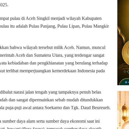
2025.
 empat pulau di Aceh Singkil menjadi wilayah Kabupaten
ulau itu adalah Pulau Panjang, Pulau Lipan, Pulau Mangkir
ukkan bahwa wilayah tersebut milik Aceh. Namun, muncul
merintah Aceh dan Sumatera Utara, yang terdengar sangat
 nyata kebiadaban dan pengkhianatan yang berulang terhadap
kut terlibat memperjuangkan kemerdekaan Indonesia pada
, dibalut narasi jalan tengah yang tampaknya penuh belas
sudah dan sangat dipermainkan sebab mudah ditundukkan
ala puja-puji awal antara Soekarno dan Tgk. Daud Beureueh.
 sumber daya alam serta sumber daya ekonomi saat ini
ati, hewani (flora-fauna), termasuk sumber daya akuatik