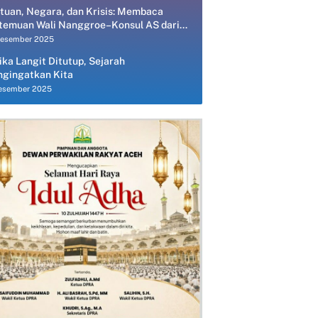
tuan, Negara, dan Krisis: Membaca
temuan Wali Nanggroe–Konsul AS dari
spektif Ekonomi Politik
Desember 2025
ika Langit Ditutup, Sejarah
gingatkan Kita
esember 2025