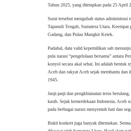
Tahun 2025, yang ditetapkan pada 25 April 
Surat tersebut mengubah status administrasi
Tapanuli Tengah, Sumatera Utara. Keempat p
Gadang, dan Pulau Mangkir Ketek.
Padahal, data valid kepemilikan sah menunj
pula narasi “pengelolaan bersama” antara Pe
konyol secara akal sehat. Ini adalah bentuk
Aceh dan rakyat Aceh sejak membantu dan i
1945.
Janji-janji dan pengkhianatan terus berulang
kasih. Sejak kemerdekaan Indonesia, Aceh 
pada berbagai narasi menyentuh hati dan seg
Bukti konkret juga banyak ditemukan. Semua
dikuasai oleh Sumatera Utara. Hasil alam nab