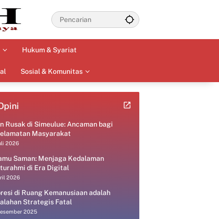
Hukum & Syariat
al
Sosial & Komunitas
Opini
an Rusak di Simeulue: Ancaman bagi
elamatan Masyarakat
uli 2026
amu Saman: Menjaga Kedalaman
aturahmi di Era Digital
ril 2026
resi di Ruang Kemanusiaan adalah
alahan Strategis Fatal
Desember 2025