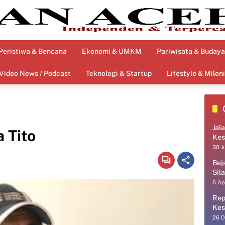
Peristiwa & Bencana
Ekonomi & UMKM
Pariwisata & Budaya
Video News / Podcast
Teknologi & Startup
Lifestyle & Mileni
Jal
 Tito
Kes
30 J
Bej
Sil
6 Ap
Rep
Kes
26 