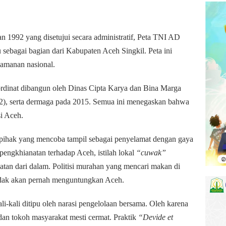
tan 1992 yang disetujui secara administratif, Peta TNI AD
ebagai bagian dari Kabupaten Aceh Singkil. Peta ini
eamanan nasional.
oordinat dibangun oleh Dinas Cipta Karya dan Bina Marga
2), serta dermaga pada 2015. Semua ini menegaskan bahwa
si Aceh.
 pihak yang mencoba tampil sebagai penyelamat dengan gaya
engkhianatan terhadap Aceh, istilah lokal
“cuwak”
an dari dalam. Politisi murahan yang mencari makan di
 tidak akan pernah menguntungkan Aceh.
i-kali ditipu oleh narasi pengelolaan bersama. Oleh karena
i, dan tokoh masyarakat mesti cermat. Praktik
“Devide et