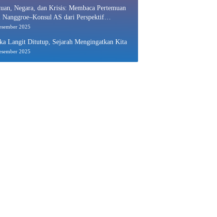
uan, Negara, dan Krisis: Membaca Pertemuan
 Nanggroe–Konsul AS dari Perspektif
nomi Politik
esember 2025
ka Langit Ditutup, Sejarah Mengingatkan Kita
esember 2025