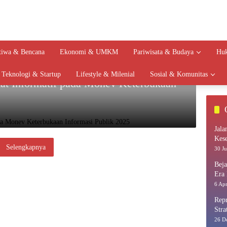
stiwa & Bencana
Ekonomi & UMKM
Pariwisata & Budaya
Huk
Teknologi & Startup
Lifestyle & Milenial
Sosial & Komunitas
kat Informatif pada Monev Keterbukaan
Jala
Kes
Selengkapnya
30 Ju
Bej
Era 
6 Apr
Repr
Stra
26 D