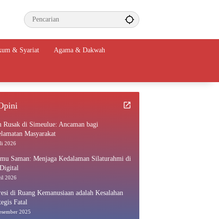
um & Syariat
Agama & Dakwah
Opini
n Rusak di Simeulue: Ancaman bagi
elamatan Masyarakat
li 2026
amu Saman: Menjaga Kedalaman Silaturahmi di
Digital
il 2026
esi di Ruang Kemanusiaan adalah Kesalahan
tegis Fatal
esember 2025