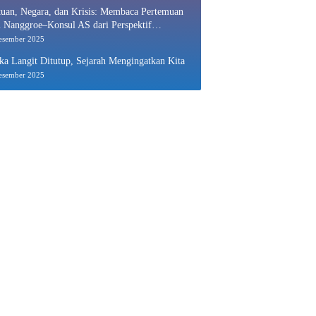
uan, Negara, dan Krisis: Membaca Pertemuan
 Nanggroe–Konsul AS dari Perspektif
nomi Politik
esember 2025
ka Langit Ditutup, Sejarah Mengingatkan Kita
esember 2025