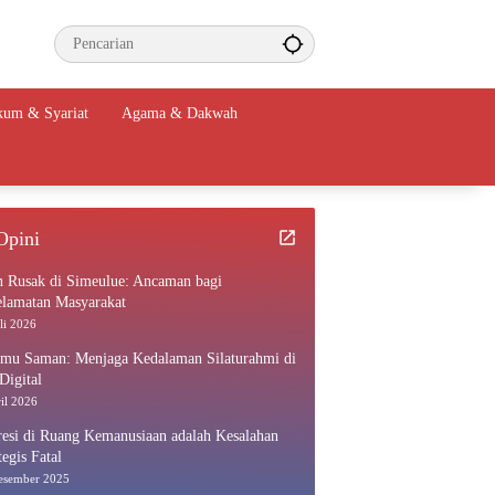
um & Syariat
Agama & Dakwah
Opini
n Rusak di Simeulue: Ancaman bagi
elamatan Masyarakat
li 2026
amu Saman: Menjaga Kedalaman Silaturahmi di
Digital
il 2026
esi di Ruang Kemanusiaan adalah Kesalahan
tegis Fatal
esember 2025