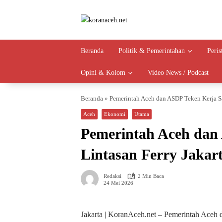
Langsung
ke
konten
Beranda
Politik & Pemerintahan
Peri
Opini & Kolom
Video News / Podcast
Beranda
»
Pemerintah Aceh dan ASDP Teken Kerja S
Aceh
Ekonomi
Utama
Pemerintah Aceh dan
Lintasan Ferry Jakar
Redaksi
2 Min Baca
24 Mei 2026
Jakarta | KoranAceh.net – Pemerintah Aceh