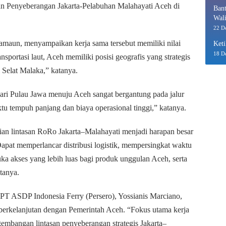
n Penyeberangan Jakarta-Pelabuhan Malahayati Aceh di
Bant
Wali
Eko
22 D
amaun, menyampaikan kerja sama tersebut memiliki nilai
Keti
18 D
nsportasi laut, Aceh memiliki posisi geografis yang strategis
l Selat Malaka,” katanya.
 dari Pulau Jawa menuju Aceh sangat bergantung pada jalur
tu tempuh panjang dan biaya operasional tinggi,” katanya.
an lintasan RoRo Jakarta–Malahayati menjadi harapan besar
apat memperlancar distribusi logistik, mempersingkat waktu
 akses yang lebih luas bagi produk unggulan Aceh, serta
tanya.
PT ASDP Indonesia Ferry (Persero), Yossianis Marciano,
berkelanjutan dengan Pemerintah Aceh. “Fokus utama kerja
embangan lintasan penyeberangan strategis Jakarta–