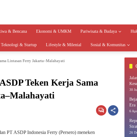
stiwa & Bencana
Ekonomi & UMKM
Pariwisata & Budaya
Huk
Teknologi & Startup
Lifestyle & Milenial
Sosial & Komunitas
ama Lintasan Ferry Jakarta–Malahayati
Jala
 ASDP Teken Kerja Sama
Kes
30 Ju
ta–Malahayati
Bej
Era 
6 Apr
Repr
Stra
 dan PT ASDP Indonesia Ferry (Persero) meneken
26 D