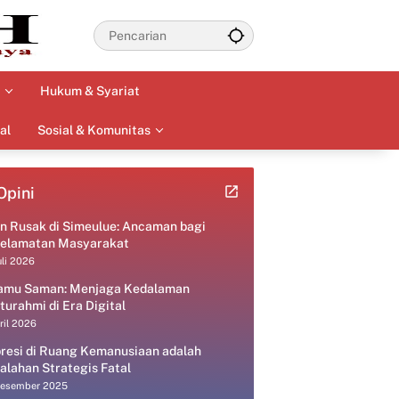
Hukum & Syariat
al
Sosial & Komunitas
Opini
an Rusak di Simeulue: Ancaman bagi
elamatan Masyarakat
uli 2026
amu Saman: Menjaga Kedalaman
aturahmi di Era Digital
ril 2026
resi di Ruang Kemanusiaan adalah
alahan Strategis Fatal
Desember 2025