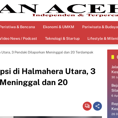
Peristiwa & Bencana
Ekonomi & UMKM
Pariwisata & Budaya
Video News / Podcast
Teknologi & Startup
Lifestyle & Mileni
 Utara, 3 Pendaki Dilaporkan Meninggal dan 20 Terdampak
Jal
si di Halmahera Utara, 3
Kes
30 J
 Meninggal dan 20
Bej
Sil
6 Ap
Rep
Kes
26 