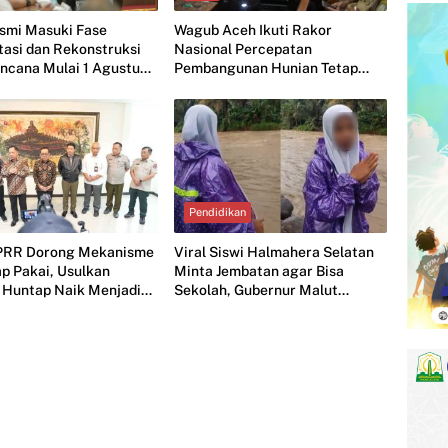
smi Masuki Fase
Wagub Aceh Ikuti Rakor
tasi dan Rekonstruksi
Nasional Percepatan
ncana Mulai 1 Agustus
Pembangunan Hunian Tetap
Pascabencana
Pendidikan
PRR Dorong Mekanisme
Viral Siswi Halmahera Selatan
p Pakai, Usulkan
Minta Jembatan agar Bisa
 Huntap Naik Menjadi
Sekolah, Gubernur Malut
a per Unit
Merespons