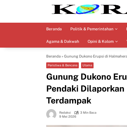
Langsung
ke
konten
Beranda
Politik & Pemerintahan
Agama & Dakwah
Opini & Kolom
Beranda
»
Gunung Dukono Erupsi di Halmahera
Peristiwa & Bencana
Utama
Gunung Dukono Erup
Pendaki Dilaporkan
Terdampak
Redaksi
3 Min Baca
9 Mei 2026