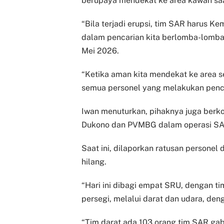
berupaya mendekat ke area kawah saat
“Bila terjadi erupsi, tim SAR harus Ke
dalam pencarian kita berlomba-lomba
Mei 2026.
“Ketika aman kita mendekat ke area s
semua personel yang melakukan penc
Iwan menuturkan, pihaknya juga ber
Dukono dan PVMBG dalam operasi SA
Saat ini, dilaporkan ratusan persone
hilang.
“Hari ini dibagi empat SRU, dengan ti
persegi, melalui darat dan udara, den
“Tim darat ada 103 orang tim SAR gab