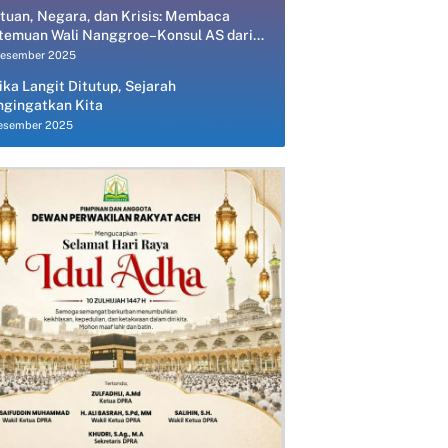
tuan, Negara, dan Krisis: Membaca
temuan Wali Nanggroe–Konsul AS dari
spektif Ekonomi Politik
Desember 2025
ika Langit Ditutup, Sejarah
gingatkan Kita
esember 2025