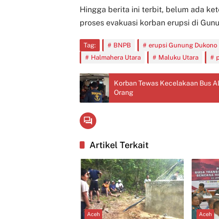
Hingga berita ini terbit, belum ada ke
proses evakuasi korban erupsi di Gunu
Tag:
BNPB
erupsi Gunung Dukono
Halmahera Utara
Maluku Utara
Korban Tewas Kecelakaan Bus ALS
Orang
Artikel Terkait
Aceh
Aceh