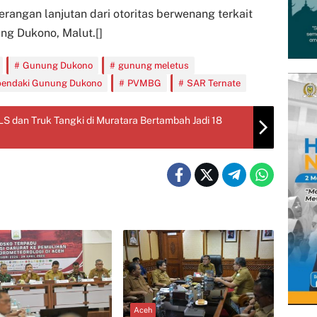
terangan lanjutan dari otoritas berwenang terkait
ng Dukono, Malut.[]
Gunung Dukono
gunung meletus
pendaki Gunung Dukono
PVMBG
SAR Ternate
 dan Truk Tangki di Muratara Bertambah Jadi 18
Aceh