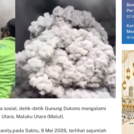
Ban
Per
Per
22 
Ket
Men
18 D
ia sosial, detik-detik Gunung Dukono mengalami
 Utara, Maluku Utara (Malut).
ity,pada Sabtu, 9 Mei 2026, terlihat sejumlah