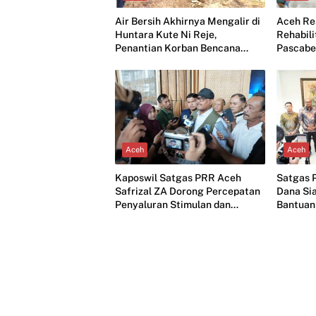
Air Bersih Akhirnya Mengalir di
Aceh Re
Huntara Kute Ni Reje,
Rehabili
Penantian Korban Bencana
Pascabe
Berakhir Bahagia
2026
Aceh
Aceh
Kaposwil Satgas PRR Aceh
Satgas 
Safrizal ZA Dorong Percepatan
Dana Sia
Penyaluran Stimulan dan
Bantuan
Pembangunan Huntap
Rp80 Jut