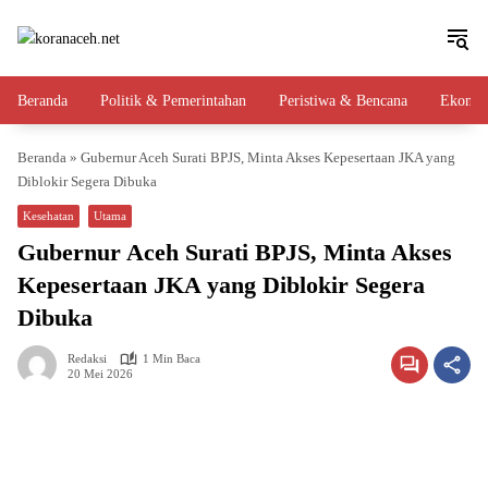
Langsung
ke
konten
Beranda
Politik & Pemerintahan
Peristiwa & Bencana
Ekono
Beranda
»
Gubernur Aceh Surati BPJS, Minta Akses Kepesertaan JKA yang
Diblokir Segera Dibuka
Kesehatan
Utama
Gubernur Aceh Surati BPJS, Minta Akses
Kepesertaan JKA yang Diblokir Segera
Dibuka
Redaksi
1 Min Baca
20 Mei 2026