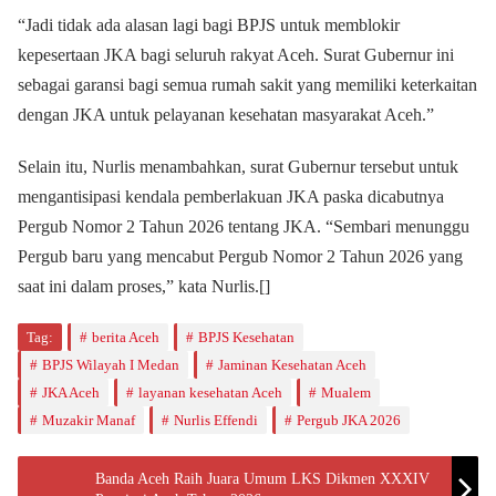
“Jadi tidak ada alasan lagi bagi BPJS untuk memblokir
kepesertaan JKA bagi seluruh rakyat Aceh. Surat Gubernur ini
sebagai garansi bagi semua rumah sakit yang memiliki keterkaitan
dengan JKA untuk pelayanan kesehatan masyarakat Aceh.”
Selain itu, Nurlis menambahkan, surat Gubernur tersebut untuk
mengantisipasi kendala pemberlakuan JKA paska dicabutnya
Pergub Nomor 2 Tahun 2026 tentang JKA. “Sembari menunggu
Pergub baru yang mencabut Pergub Nomor 2 Tahun 2026 yang
saat ini dalam proses,” kata Nurlis.[]
Tag:
berita Aceh
BPJS Kesehatan
BPJS Wilayah I Medan
Jaminan Kesehatan Aceh
JKA Aceh
layanan kesehatan Aceh
Mualem
Muzakir Manaf
Nurlis Effendi
Pergub JKA 2026
Banda Aceh Raih Juara Umum LKS Dikmen XXXIV