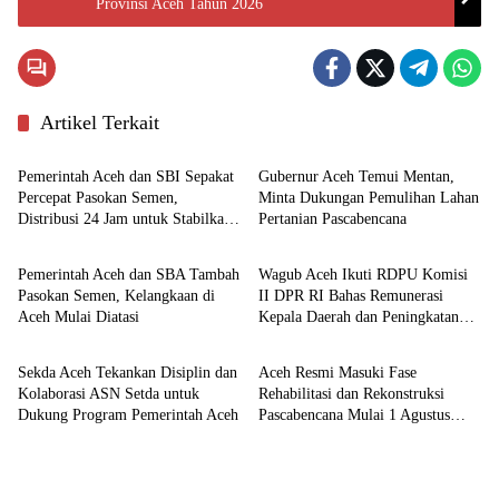
Provinsi Aceh Tahun 2026
Artikel Terkait
Pemerintahan
Pemerintahan
Pemerintah Aceh dan SBI Sepakat
Gubernur Aceh Temui Mentan,
Percepat Pasokan Semen,
Minta Dukungan Pemulihan Lahan
Distribusi 24 Jam untuk Stabilkan
Pertanian Pascabencana
Ekonomi
Nasional
Harga
Pemerintah Aceh dan SBA Tambah
Wagub Aceh Ikuti RDPU Komisi
Pasokan Semen, Kelangkaan di
II DPR RI Bahas Remunerasi
Aceh Mulai Diatasi
Kepala Daerah dan Peningkatan
Aceh
Aceh
PAD
Sekda Aceh Tekankan Disiplin dan
Aceh Resmi Masuki Fase
Kolaborasi ASN Setda untuk
Rehabilitasi dan Rekonstruksi
Dukung Program Pemerintah Aceh
Pascabencana Mulai 1 Agustus
2026