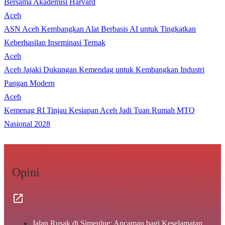
Bersama Akademisi Harvard
Aceh
ASN Aceh Kembangkan Alat Berbasis AI untuk Tingkatkan
Keberhasilan Inseminasi Ternak
Aceh
Aceh Jajaki Dukungan Kemendag untuk Kembangkan Industri
Pangan Modern
Aceh
Kemenag RI Tinjau Kesiapan Aceh Jadi Tuan Rumah MTQ
Nasional 2028
Opini
Jalan Rusak di Simeulue: Ancaman bagi Keselamatan