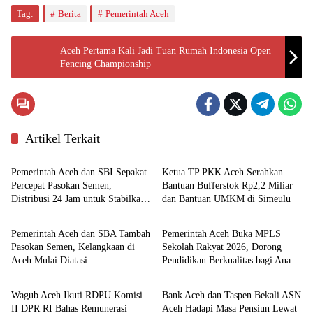
Tag:
Berita
Pemerintah Aceh
Aceh Pertama Kali Jadi Tuan Rumah Indonesia Open
Fencing Championship
Artikel Terkait
Pemerintahan
Aceh
Pemerintah Aceh dan SBI Sepakat
Ketua TP PKK Aceh Serahkan
Percepat Pasokan Semen,
Bantuan Bufferstok Rp2,2 Miliar
Distribusi 24 Jam untuk Stabilkan
dan Bantuan UMKM di Simeulu
Ekonomi
Pemerintahan
Harga
Pemerintah Aceh dan SBA Tambah
Pemerintah Aceh Buka MPLS
Pasokan Semen, Kelangkaan di
Sekolah Rakyat 2026, Dorong
Aceh Mulai Diatasi
Pendidikan Berkualitas bagi Anak
Nasional
Ekonomi
Kurang Mampu
Wagub Aceh Ikuti RDPU Komisi
Bank Aceh dan Taspen Bekali ASN
II DPR RI Bahas Remunerasi
Aceh Hadapi Masa Pensiun Lewat