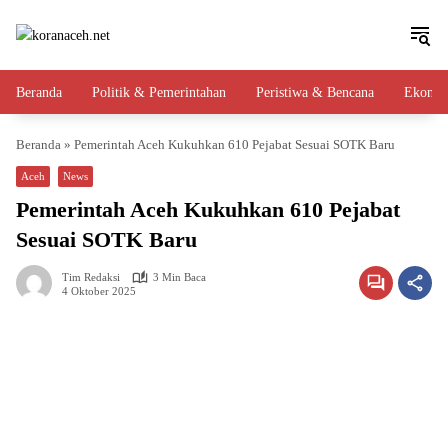
Langsung
ke
konten
Beranda
Politik & Pemerintahan
Peristiwa & Bencana
Ekono
Beranda
»
Pemerintah Aceh Kukuhkan 610 Pejabat Sesuai SOTK Baru
Aceh
News
Pemerintah Aceh Kukuhkan 610 Pejabat
Sesuai SOTK Baru
Tim Redaksi
3 Min Baca
4 Oktober 2025