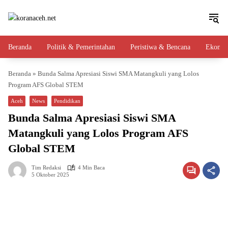
Langsung
ke
konten
Beranda
Politik & Pemerintahan
Peristiwa & Bencana
Ekono
Beranda
»
Bunda Salma Apresiasi Siswi SMA Matangkuli yang Lolos
Program AFS Global STEM
Aceh
News
Pendidikan
Bunda Salma Apresiasi Siswi SMA
Matangkuli yang Lolos Program AFS
Global STEM
Tim Redaksi
4 Min Baca
5 Oktober 2025