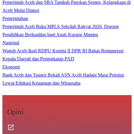
Pemerintah Aceh dan SBA Tambah Pasokan Semen, Kelangkaan di
Aceh Mulai Diatasi
Pemerintahan
Pemerintah Aceh Buka MPLS Sekolah Rakyat 2026, Dorong
Pendidikan Berkualitas bagi Anak Kurang Mampu
Nasional
Wagub Aceh Ikuti RDPU Komisi II DPR RI Bahas Remunerasi
Kepala Daerah dan Peningkatan PAD
Ekonomi
Bank Aceh dan Taspen Bekali ASN Aceh Hadapi Masa Pensiun
Lewat Edukasi Keuangan dan Wirausaha
Opini