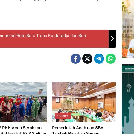
curkan Rute Baru Trans Koetaradja dan Beri
Ekonomi
P PKK Aceh Serahkan
Pemerintah Aceh dan SBA
Bufferstok Rp2,2 Miliar
Tambah Pasokan Semen,