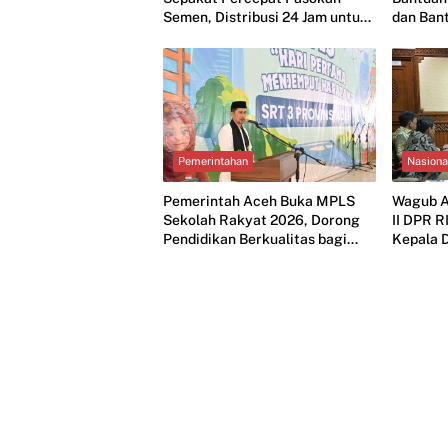
Semen, Distribusi 24 Jam untuk
dan Ban
Stabilkan Harga
Pemerintahan
Nasiona
Pemerintah Aceh Buka MPLS
Wagub A
Sekolah Rakyat 2026, Dorong
II DPR 
Pendidikan Berkualitas bagi
Kepala 
Anak Kurang Mampu
PAD