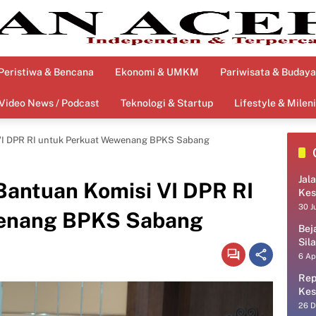
Peristiwa & Bencana
Ekonomi & UMKM
Pariwisata & Budaya
Video News / Podcast
Teknologi & Startup
Lifestyle & Mileni
VI DPR RI untuk Perkuat Wewenang BPKS Sabang
Jal
antuan Komisi VI DPR RI
Kes
30 J
wenang BPKS Sabang
Bej
Sil
6 Ap
Rep
Kes
26 