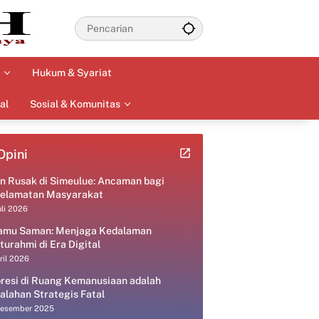
Hukum & Syariat
al
Sosial & Komunitas
Opini
an Rusak di Simeulue: Ancaman bagi
elamatan Masyarakat
uli 2026
amu Saman: Menjaga Kedalaman
aturahmi di Era Digital
ril 2026
resi di Ruang Kemanusiaan adalah
alahan Strategis Fatal
Desember 2025