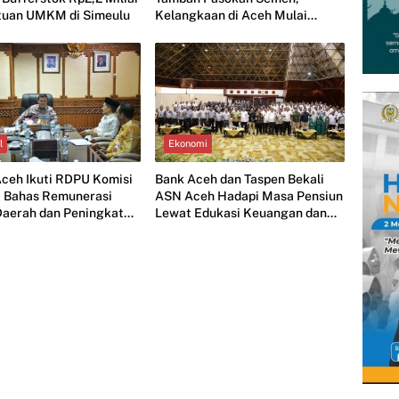
tuan UMKM di Simeulu
Kelangkaan di Aceh Mulai
Diatasi
l
Ekonomi
ceh Ikuti RDPU Komisi
Bank Aceh dan Taspen Bekali
RI Bahas Remunerasi
ASN Aceh Hadapi Masa Pensiun
Daerah dan Peningkatan
Lewat Edukasi Keuangan dan
Wirausaha