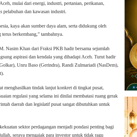
Aceh, mulai dari energi, industri, pertanian, perikanan,
as pelabuhan dan kawasan industri.
onesia, kaya akan sumber daya alam, serta didukung oleh
ng terus berkembang,” tambahnya.
M. Nasim Khan dari Fraksi PKB hadir bersama sejumlah
ngsung aspirasi dan kendala yang dihadapi Aceh. Turut hadir
Golkar), Unru Baso (Gerindra), Randi Zulmariadi (NasDem),
).
 menghasilkan tindak lanjut konkret di tingkat pusat,
uaian regulasi yang selama ini dinilai membatasi ruang gerak
tah daerah dan legislatif pusat sangat dibutuhkan untuk
kekuatan sektor perdagangan menjadi pondasi penting bagi
lah, seraya mengajak para investor untuk tidak ragu