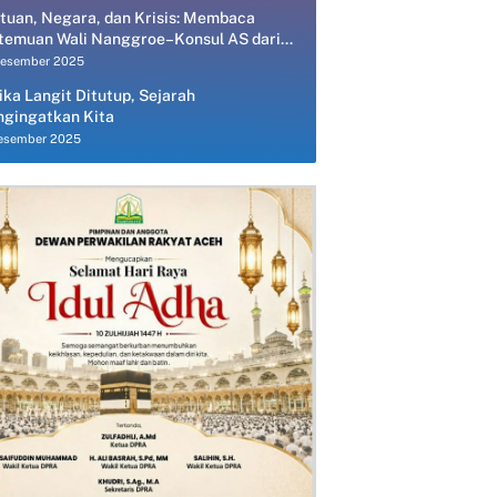
tuan, Negara, dan Krisis: Membaca
temuan Wali Nanggroe–Konsul AS dari
spektif Ekonomi Politik
Desember 2025
ika Langit Ditutup, Sejarah
gingatkan Kita
esember 2025