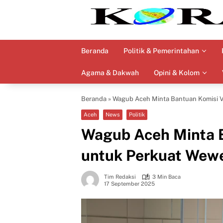
Langsung
ke
konten
Beranda
Politik & Pemerintahan
Agama & Dakwah
Opini & Kolom
Beranda
»
Wagub Aceh Minta Bantuan Komisi 
Aceh
News
Politik
Wagub Aceh Minta B
untuk Perkuat We
Tim Redaksi
3 Min Baca
17 September 2025