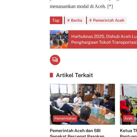
menanamkan modal di Aceh. [*]
Tag:
Berita
Pemerintah Aceh
Harhubnas 2025, Dishub Aceh Lun
Penghargaan Tokoh Transportasi
Artikel Terkait
Pemerintahan
Aceh
Pemerintah Aceh dan SBI
Ketua T
Sepakat Percepat Pasokan
Bantuan 