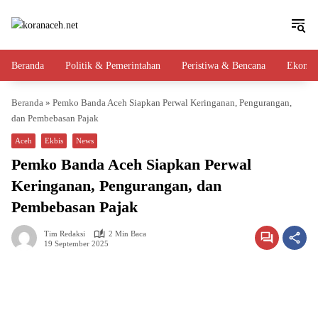
Langsung
ke
konten
Beranda
Politik & Pemerintahan
Peristiwa & Bencana
Ekono
Beranda
»
Pemko Banda Aceh Siapkan Perwal Keringanan, Pengurangan,
dan Pembebasan Pajak
Aceh
Ekbis
News
Pemko Banda Aceh Siapkan Perwal
Keringanan, Pengurangan, dan
Pembebasan Pajak
Tim Redaksi
2 Min Baca
19 September 2025