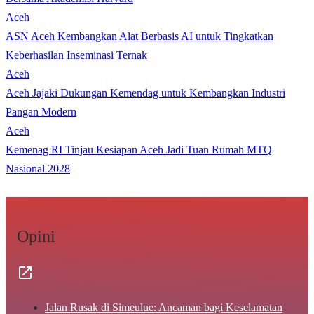
Aceh
ASN Aceh Kembangkan Alat Berbasis AI untuk Tingkatkan
Keberhasilan Inseminasi Ternak
Aceh
Aceh Jajaki Dukungan Kemendag untuk Kembangkan Industri
Pangan Modern
Aceh
Kemenag RI Tinjau Kesiapan Aceh Jadi Tuan Rumah MTQ
Nasional 2028
Opini
Jalan Rusak di Simeulue: Ancaman bagi Keselamatan