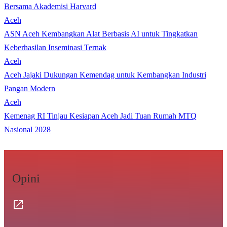
Bersama Akademisi Harvard
Aceh
ASN Aceh Kembangkan Alat Berbasis AI untuk Tingkatkan
Keberhasilan Inseminasi Ternak
Aceh
Aceh Jajaki Dukungan Kemendag untuk Kembangkan Industri
Pangan Modern
Aceh
Kemenag RI Tinjau Kesiapan Aceh Jadi Tuan Rumah MTQ
Nasional 2028
Opini