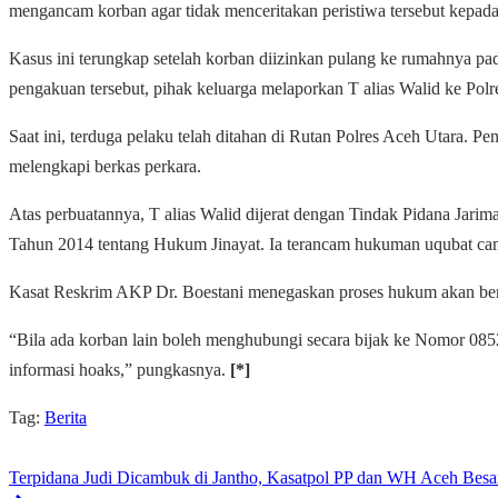
mengancam korban agar tidak menceritakan peristiwa tersebut kepada
Kasus ini terungkap setelah korban diizinkan pulang ke rumahnya pa
pengakuan tersebut, pihak keluarga melaporkan T alias Walid ke Pol
Saat ini, terduga pelaku telah ditahan di Rutan Polres Aceh Utara. P
melengkapi berkas perkara.
Atas perbuatannya, T alias Walid dijerat dengan Tindak Pidana Jar
Tahun 2014 tentang Hukum Jinayat. Ia terancam hukuman uqubat cambu
Kasat Reskrim AKP Dr. Boestani menegaskan proses hukum akan berja
“Bila ada korban lain boleh menghubungi secara bijak ke Nomor 08
informasi hoaks,” pungkasnya.
[*]
Tag:
Berita
Terpidana Judi Dicambuk di Jantho, Kasatpol PP dan WH Aceh Besar