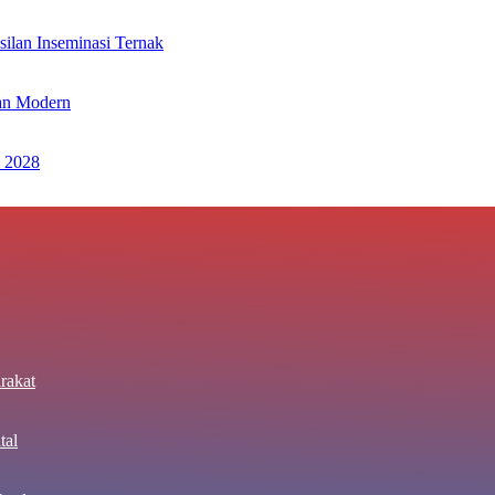
ilan Inseminasi Ternak
an Modern
 2028
rakat
tal