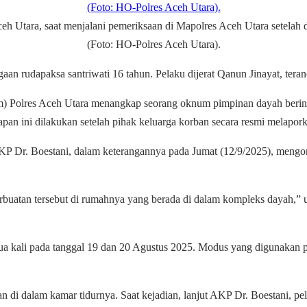
eh Utara, saat menjalani pemeriksaan di Mapolres Aceh Utara setelah d
(Foto: HO-Polres Aceh Utara).
aan rudapaksa santriwati 16 tahun. Pelaku dijerat Qanun Jinayat, te
) Polres Aceh Utara menangkap seorang oknum pimpinan dayah berinisi
pan ini dilakukan setelah pihak keluarga korban secara resmi melaporkan
P Dr. Boestani, dalam keterangannya pada Jumat (12/9/2025), mengonf
rbuatan tersebut di rumahnya yang berada di dalam kompleks dayah,” 
i dua kali pada tanggal 19 dan 20 Agustus 2025. Modus yang digunakan
n di dalam kamar tidurnya. Saat kejadian, lanjut AKP Dr. Boestani, pel