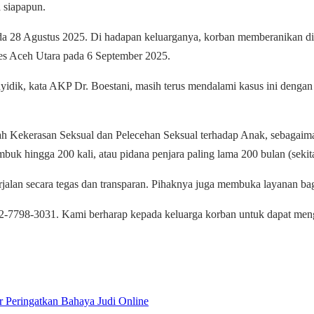
 siapapun.
da 28 Agustus 2025. Di hadapan keluarganya, korban memberanikan dir
res Aceh Utara pada 6 September 2025.
enyidik, kata AKP Dr. Boestani, masih terus mendalami kasus ini denga
imah Kekerasan Seksual dan Pelecehan Seksual terhadap Anak, sebagai
k hingga 200 kali, atau pidana penjara paling lama 200 bulan (sekita
lan secara tegas dan transparan. Pihaknya juga membuka layanan bagi 
52-7798-3031. Kami berharap kepada keluarga korban untuk dapat meng
 Peringatkan Bahaya Judi Online