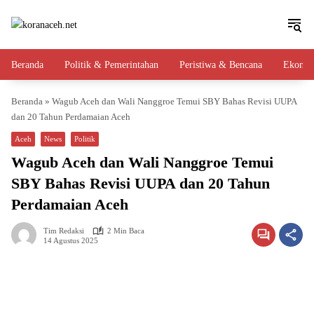
Langsung
ke
konten
Beranda
Politik & Pemerintahan
Peristiwa & Bencana
Ekono
Beranda
»
Wagub Aceh dan Wali Nanggroe Temui SBY Bahas Revisi UUPA
dan 20 Tahun Perdamaian Aceh
Aceh
News
Politik
Wagub Aceh dan Wali Nanggroe Temui
SBY Bahas Revisi UUPA dan 20 Tahun
Perdamaian Aceh
Tim Redaksi
2 Min Baca
14 Agustus 2025