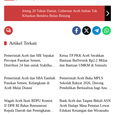
Jelang 20 Tahun Damai, Gubernur Aceh Imbau Tak
Kibarkan Bendera Bulan Bintang
Artikel Terkait
Pemerintahan
Aceh
Pemerintah Aceh dan SBI Sepakat
Ketua TP PKK Aceh Serahkan
Percepat Pasokan Semen,
Bantuan Bufferstok Rp2,2 Miliar
Distribusi 24 Jam untuk Stabilkan
dan Bantuan UMKM di Simeulu
Ekonomi
Pemerintahan
Harga
Pemerintah Aceh dan SBA Tambah
Pemerintah Aceh Buka MPLS
Pasokan Semen, Kelangkaan di
Sekolah Rakyat 2026, Dorong
Aceh Mulai Diatasi
Pendidikan Berkualitas bagi Anak
Nasional
Ekonomi
Kurang Mampu
Wagub Aceh Ikuti RDPU Komisi
Bank Aceh dan Taspen Bekali ASN
II DPR RI Bahas Remunerasi
Aceh Hadapi Masa Pensiun Lewat
Kepala Daerah dan Peningkatan
Edukasi Keuangan dan Wirausaha