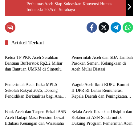
Perhumas Aceh Siap Sukseskan Konvensi Humas
Indonesia 2025 di Surabaya
Artikel Terkait
Aceh
Ekonomi
Ketua TP PKK Aceh Serahkan
Pemerintah Aceh dan SBA Tambah
Bantuan Bufferstok Rp2,2 Miliar
Pasokan Semen, Kelangkaan di
dan Bantuan UMKM di Simeulu
Aceh Mulai Diatasi
Pemerintahan
Nasional
Pemerintah Aceh Buka MPLS
Wagub Aceh Ikuti RDPU Komisi
Sekolah Rakyat 2026, Dorong
II DPR RI Bahas Remunerasi
Pendidikan Berkualitas bagi Anak
Kepala Daerah dan Peningkatan
Ekonomi
Aceh
Kurang Mampu
PAD
Bank Aceh dan Taspen Bekali ASN
Sekda Aceh Tekankan Disiplin dan
Aceh Hadapi Masa Pensiun Lewat
Kolaborasi ASN Setda untuk
Edukasi Keuangan dan Wirausaha
Dukung Program Pemerintah Aceh