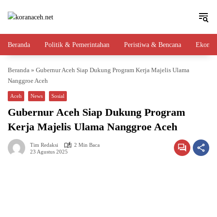
Langsung
ke
konten
Beranda
Politik & Pemerintahan
Peristiwa & Bencana
Ekono
Beranda
»
Gubernur Aceh Siap Dukung Program Kerja Majelis Ulama
Nanggroe Aceh
Aceh
News
Sosial
Gubernur Aceh Siap Dukung Program
Kerja Majelis Ulama Nanggroe Aceh
Tim Redaksi
2 Min Baca
23 Agustus 2025