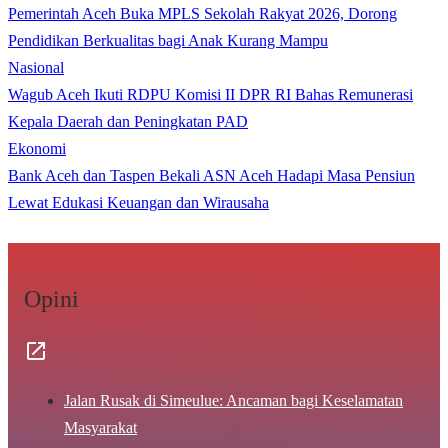
Pemerintah Aceh Buka MPLS Sekolah Rakyat 2026, Dorong
Pendidikan Berkualitas bagi Anak Kurang Mampu
Nasional
Wagub Aceh Ikuti RDPU Komisi II DPR RI Bahas Remunerasi
Kepala Daerah dan Peningkatan PAD
Ekonomi
Bank Aceh dan Taspen Bekali ASN Aceh Hadapi Masa Pensiun
Lewat Edukasi Keuangan dan Wirausaha
Opini
Jalan Rusak di Simeulue: Ancaman bagi Keselamatan
Masyarakat