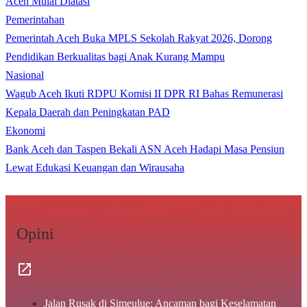
Aceh Mulai Diatasi
Pemerintahan
Pemerintah Aceh Buka MPLS Sekolah Rakyat 2026, Dorong
Pendidikan Berkualitas bagi Anak Kurang Mampu
Nasional
Wagub Aceh Ikuti RDPU Komisi II DPR RI Bahas Remunerasi
Kepala Daerah dan Peningkatan PAD
Ekonomi
Bank Aceh dan Taspen Bekali ASN Aceh Hadapi Masa Pensiun
Lewat Edukasi Keuangan dan Wirausaha
Opini
Jalan Rusak di Simeulue: Ancaman bagi Keselamatan