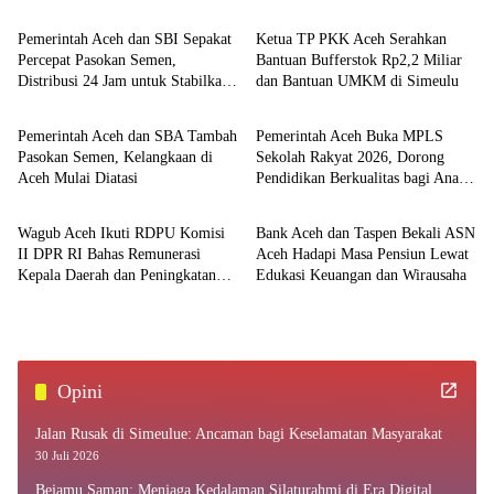
Pemerintah Aceh dan SBI Sepakat
Ketua TP PKK Aceh Serahkan
Percepat Pasokan Semen,
Bantuan Bufferstok Rp2,2 Miliar
Distribusi 24 Jam untuk Stabilkan
dan Bantuan UMKM di Simeulu
Ekonomi
Pemerintahan
Harga
Pemerintah Aceh dan SBA Tambah
Pemerintah Aceh Buka MPLS
Pasokan Semen, Kelangkaan di
Sekolah Rakyat 2026, Dorong
Aceh Mulai Diatasi
Pendidikan Berkualitas bagi Anak
Nasional
Ekonomi
Kurang Mampu
Wagub Aceh Ikuti RDPU Komisi
Bank Aceh dan Taspen Bekali ASN
II DPR RI Bahas Remunerasi
Aceh Hadapi Masa Pensiun Lewat
Kepala Daerah dan Peningkatan
Edukasi Keuangan dan Wirausaha
PAD
Opini
Jalan Rusak di Simeulue: Ancaman bagi Keselamatan Masyarakat
30 Juli 2026
Bejamu Saman: Menjaga Kedalaman Silaturahmi di Era Digital