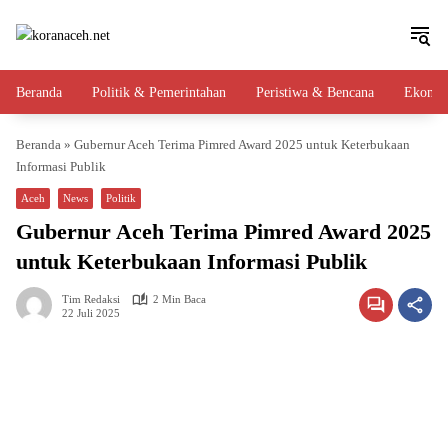
Langsung
ke
konten
Beranda
Politik & Pemerintahan
Peristiwa & Bencana
Ekono
Beranda
»
Gubernur Aceh Terima Pimred Award 2025 untuk Keterbukaan
Informasi Publik
Aceh
News
Politik
Gubernur Aceh Terima Pimred Award 2025
untuk Keterbukaan Informasi Publik
Tim Redaksi
2 Min Baca
22 Juli 2025