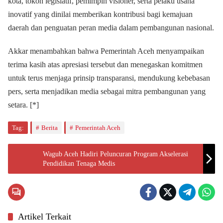
kota, tokoh legislatif, pemimpin visioner, serta pelaku usaha
inovatif yang dinilai memberikan kontribusi bagi kemajuan
daerah dan penguatan peran media dalam pembangunan nasional.
Akkar menambahkan bahwa Pemerintah Aceh menyampaikan
terima kasih atas apresiasi tersebut dan menegaskan komitmen
untuk terus menjaga prinsip transparansi, mendukung kebebasan
pers, serta menjadikan media sebagai mitra pembangunan yang
setara. [*]
Tag:
Berita
Pemerintah Aceh
Wagub Aceh Hadiri Peluncuran Program Akselerasi
Pendidikan Tenaga Medis
Artikel Terkait
Pemerintahan
Aceh