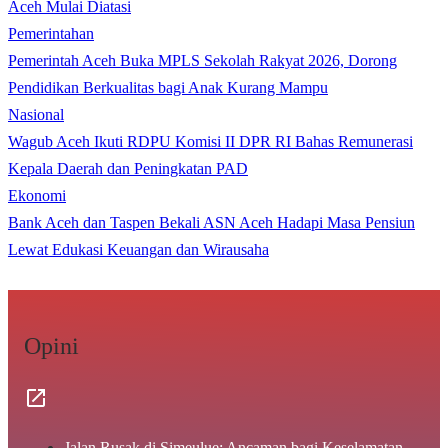
Aceh Mulai Diatasi
Pemerintahan
Pemerintah Aceh Buka MPLS Sekolah Rakyat 2026, Dorong
Pendidikan Berkualitas bagi Anak Kurang Mampu
Nasional
Wagub Aceh Ikuti RDPU Komisi II DPR RI Bahas Remunerasi
Kepala Daerah dan Peningkatan PAD
Ekonomi
Bank Aceh dan Taspen Bekali ASN Aceh Hadapi Masa Pensiun
Lewat Edukasi Keuangan dan Wirausaha
Opini
Jalan Rusak di Simeulue: Ancaman bagi Keselamatan