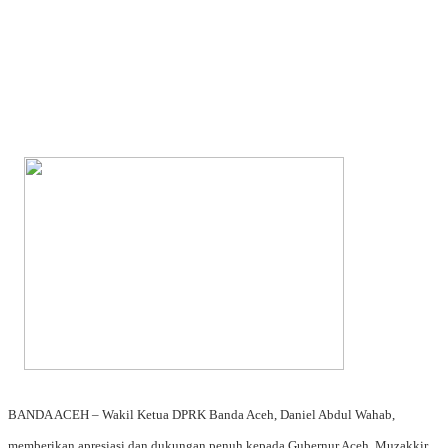
BANDA ACEH –
Wakil Ketua DPRK Banda Aceh,
Daniel Abdul Wahab
,
memberikan apresiasi dan dukungan penuh kepada Gubernur Aceh,
Muzakkir