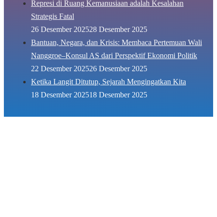
Represi di Ruang Kemanusiaan adalah Kesalahan
Strategis Fatal
26 Desember 2025
28 Desember 2025
Bantuan, Negara, dan Krisis: Membaca Pertemuan Wali
Nanggroe–Konsul AS dari Perspektif Ekonomi Politik
22 Desember 2025
26 Desember 2025
Ketika Langit Ditutup, Sejarah Mengingatkan Kita
18 Desember 2025
18 Desember 2025