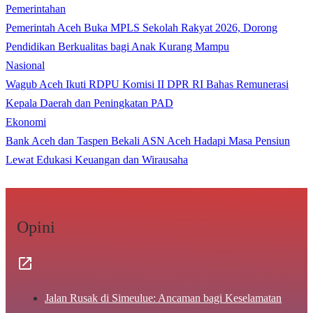
Pemerintahan
Pemerintah Aceh Buka MPLS Sekolah Rakyat 2026, Dorong
Pendidikan Berkualitas bagi Anak Kurang Mampu
Nasional
Wagub Aceh Ikuti RDPU Komisi II DPR RI Bahas Remunerasi
Kepala Daerah dan Peningkatan PAD
Ekonomi
Bank Aceh dan Taspen Bekali ASN Aceh Hadapi Masa Pensiun
Lewat Edukasi Keuangan dan Wirausaha
Opini
Jalan Rusak di Simeulue: Ancaman bagi Keselamatan