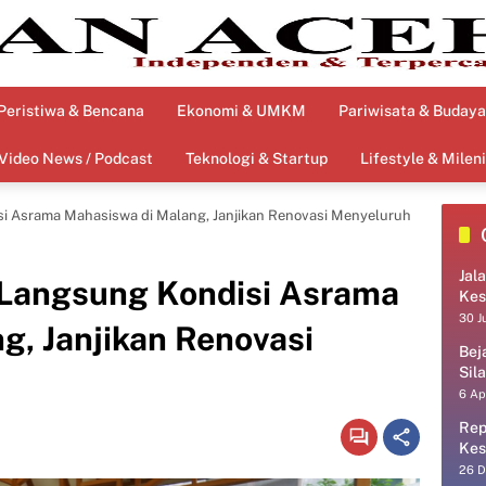
Peristiwa & Bencana
Ekonomi & UMKM
Pariwisata & Budaya
Video News / Podcast
Teknologi & Startup
Lifestyle & Mileni
i Asrama Mahasiswa di Malang, Janjikan Renovasi Menyeluruh
Jal
 Langsung Kondisi Asrama
Kes
30 J
g, Janjikan Renovasi
Bej
Sil
6 Ap
Rep
Kes
26 