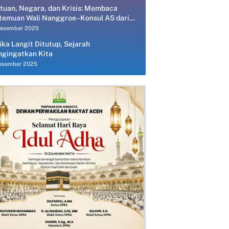
tuan, Negara, dan Krisis: Membaca
temuan Wali Nanggroe–Konsul AS dari
spektif Ekonomi Politik
Desember 2025
ika Langit Ditutup, Sejarah
gingatkan Kita
esember 2025