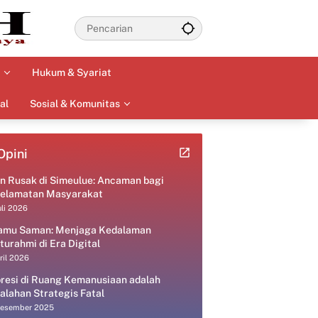
Hukum & Syariat
al
Sosial & Komunitas
Opini
an Rusak di Simeulue: Ancaman bagi
elamatan Masyarakat
uli 2026
amu Saman: Menjaga Kedalaman
aturahmi di Era Digital
ril 2026
resi di Ruang Kemanusiaan adalah
alahan Strategis Fatal
Desember 2025