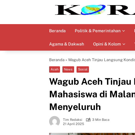
Langsung
ke
konten
Beranda
Politik & Pemerintahan
Agama & Dakwah
Opini & Kolom
Beranda
»
Wagub Aceh Tinjau Langsung Kondis
Aceh
News
Sosial
Wagub Aceh Tinjau
Mahasiswa di Malan
Menyeluruh
Tim Redaksi
3 Min Baca
21 April 2025