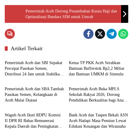
Pemerintah Aceh Dorong Penambahan Kuota Haji dan
Optimalisasi Bandara SIM untuk Umrah
Artikel Terkait
Pemerintahan
Aceh
Pemerintah Aceh dan SBI Sepakat
Ketua TP PKK Aceh Serahkan
Percepat Pasokan Semen,
Bantuan Bufferstok Rp2,2 Miliar
Distribusi 24 Jam untuk Stabilkan
dan Bantuan UMKM di Simeulu
Ekonomi
Pemerintahan
Harga
Pemerintah Aceh dan SBA Tambah
Pemerintah Aceh Buka MPLS
Pasokan Semen, Kelangkaan di
Sekolah Rakyat 2026, Dorong
Aceh Mulai Diatasi
Pendidikan Berkualitas bagi Anak
Nasional
Ekonomi
Kurang Mampu
Wagub Aceh Ikuti RDPU Komisi
Bank Aceh dan Taspen Bekali ASN
II DPR RI Bahas Remunerasi
Aceh Hadapi Masa Pensiun Lewat
Kepala Daerah dan Peningkatan
Edukasi Keuangan dan Wirausaha
PAD