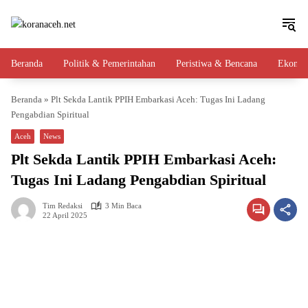
Langsung
ke
konten
Beranda
Politik & Pemerintahan
Peristiwa & Bencana
Ekono
Beranda
»
Plt Sekda Lantik PPIH Embarkasi Aceh: Tugas Ini Ladang
Pengabdian Spiritual
Aceh
News
Plt Sekda Lantik PPIH Embarkasi Aceh:
Tugas Ini Ladang Pengabdian Spiritual
Tim Redaksi
3 Min Baca
22 April 2025