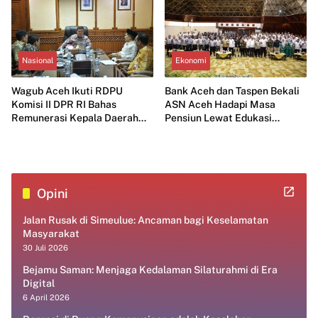
Nasional
Ekonomi
Wagub Aceh Ikuti RDPU
Bank Aceh dan Taspen Bekali
Komisi II DPR RI Bahas
ASN Aceh Hadapi Masa
Remunerasi Kepala Daerah
Pensiun Lewat Edukasi
dan Peningkatan PAD
Keuangan dan Wirausaha
Opini
Jalan Rusak di Simeulue: Ancaman bagi Keselamatan
Masyarakat
30 Juli 2026
Bejamu Saman: Menjaga Kedalaman Silaturahmi di Era
Digital
6 April 2026