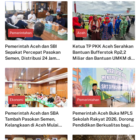
Pemerintahan
Aceh
Pemerintah Aceh dan SBI
Ketua TP PKK Aceh Serahkan
Sepakat Percepat Pasokan
Bantuan Bufferstok Rp2,2
Semen, Distribusi 24 Jam
Miliar dan Bantuan UMKM di
untuk Stabilkan Harga
Simeulu
Ekonomi
Pemerintahan
Pemerintah Aceh dan SBA
Pemerintah Aceh Buka MPLS
Tambah Pasokan Semen,
Sekolah Rakyat 2026, Dorong
Kelangkaan di Aceh Mulai
Pendidikan Berkualitas bagi
Diatasi
Anak Kurang Mampu