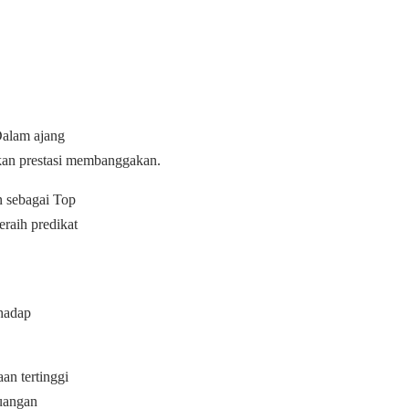
Dalam ajang
kan prestasi membanggakan.
 sebagai Top
aih predikat
rhadap
n tertinggi
euangan