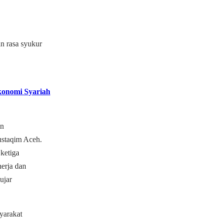
n rasa syukur
konomi Syariah
an
ustaqim Aceh.
ketiga
erja dan
ujar
yarakat