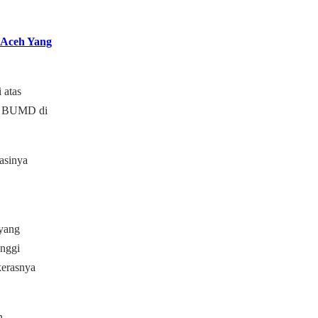
 Aceh Yang
 atas
ja BUMD di
asinya
 yang
inggi
kerasnya
n