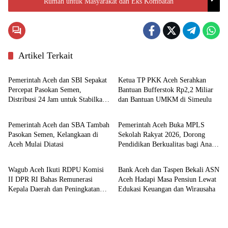
Rumah untuk Masyarakat dan Eks Kombatan
Artikel Terkait
Pemerintahan
Aceh
Pemerintah Aceh dan SBI Sepakat
Ketua TP PKK Aceh Serahkan
Percepat Pasokan Semen,
Bantuan Bufferstok Rp2,2 Miliar
Distribusi 24 Jam untuk Stabilkan
dan Bantuan UMKM di Simeulu
Ekonomi
Pemerintahan
Harga
Pemerintah Aceh dan SBA Tambah
Pemerintah Aceh Buka MPLS
Pasokan Semen, Kelangkaan di
Sekolah Rakyat 2026, Dorong
Aceh Mulai Diatasi
Pendidikan Berkualitas bagi Anak
Nasional
Ekonomi
Kurang Mampu
Wagub Aceh Ikuti RDPU Komisi
Bank Aceh dan Taspen Bekali ASN
II DPR RI Bahas Remunerasi
Aceh Hadapi Masa Pensiun Lewat
Kepala Daerah dan Peningkatan
Edukasi Keuangan dan Wirausaha
PAD