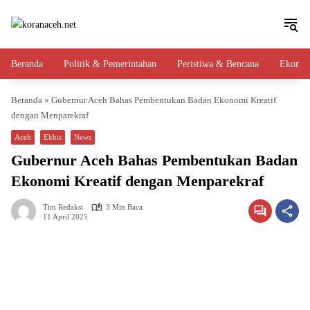
Langsung
ke
konten
Beranda
Politik & Pemerintahan
Peristiwa & Bencana
Ekono
Beranda
»
Gubernur Aceh Bahas Pembentukan Badan Ekonomi Kreatif
dengan Menparekraf
Aceh
Ekbis
News
Gubernur Aceh Bahas Pembentukan Badan
Ekonomi Kreatif dengan Menparekraf
Tim Redaksi
3 Min Baca
11 April 2025