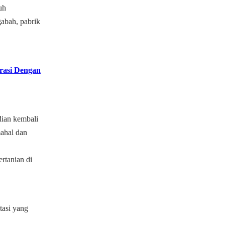
uh
abah, pabrik
rasi Dengan
dian kembali
ahal dan
,
rtanian di
tasi yang