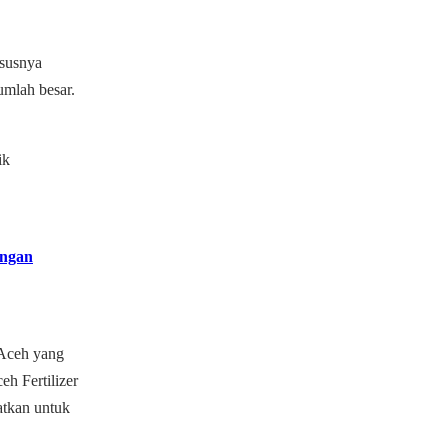
ususnya
umlah besar.
ik
engan
 Aceh yang
h Fertilizer
atkan untuk