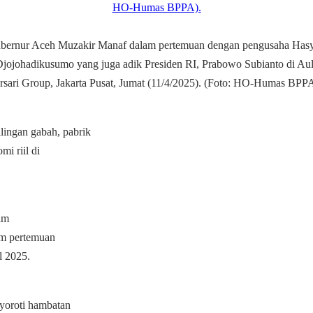
bernur Aceh Muzakir Manaf dalam pertemuan dengan pengusaha Has
jojohadikusumo yang juga adik Presiden RI, Prabowo Subianto di Au
rsari Group, Jakarta Pusat, Jumat (11/4/2025). (Foto: HO-Humas BPPA
ingan gabah, pabrik
mi riil di
im
am pertemuan
l 2025.
yoroti hambatan