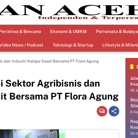
Peristiwa & Bencana
Ekonomi & UMKM
Pariwisata & Budaya
Video News / Podcast
Teknologi & Startup
Lifestyle & Mileni
snis dan Industri Kelapa Sawit Bersama PT Flora Agung
Jal
i Sektor Agribisnis dan
Kes
30 J
wit Bersama PT Flora Agung
Bej
Sil
6 Ap
Rep
Kes
26 