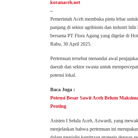
koranaceh.net
–
Pemerintah Aceh membuka pintu lebar untuk 
panjang di sektor agribisnis dan industri hili
bersama PT Flora Agung yang digelar di Ho
Rabu, 30 April 2025.
Pertemuan tersebut menandai awal penjajakan
daerah dan sektor swasta untuk mempercepa
potensi lokal.
Baca Juga :
Potensi Besar Sawit Aceh Belum Maksimal
Penting
Asisten I Sekda Aceh, Azwardi, yang mewak
menjelaskan bahwa pertemuan ini merupakan 
dalam menjalin kemitraan strategis dengan pe