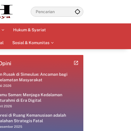
Hukum & Syariat
al
Sosial & Komunitas
Opini
an Rusak di Simeulue: Ancaman bagi
elamatan Masyarakat
uli 2026
amu Saman: Menjaga Kedalaman
aturahmi di Era Digital
ril 2026
resi di Ruang Kemanusiaan adalah
alahan Strategis Fatal
Desember 2025