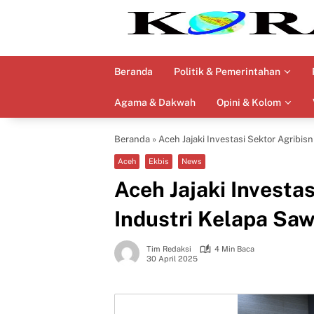
Langsung
ke
konten
Beranda
Politik & Pemerintahan
Agama & Dakwah
Opini & Kolom
Beranda
»
Aceh Jajaki Investasi Sektor Agribi
Aceh
Ekbis
News
Aceh Jajaki Investas
Industri Kelapa Sa
Tim Redaksi
4 Min Baca
30 April 2025