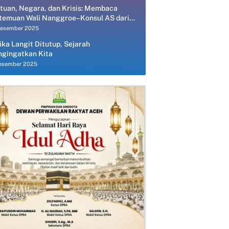
tuan, Negara, dan Krisis: Membaca
temuan Wali Nanggroe–Konsul AS dari
spektif Ekonomi Politik
Desember 2025
ika Langit Ditutup, Sejarah
gingatkan Kita
esember 2025