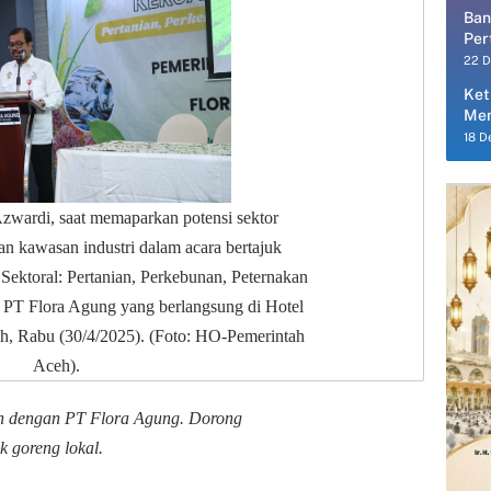
Ban
Per
Per
22 
Ket
Men
18 D
Azwardi, saat memaparkan potensi sektor
dan kawasan industri dalam acara bertajuk
Sektoral: Pertanian, Perkebunan, Peternakan
a PT Flora Agung yang berlangsung di Hotel
, Rabu (30/4/2025). (Foto: HO-Pemerintah
Aceh).
kan dengan PT Flora Agung. Dorong
k goreng lokal.