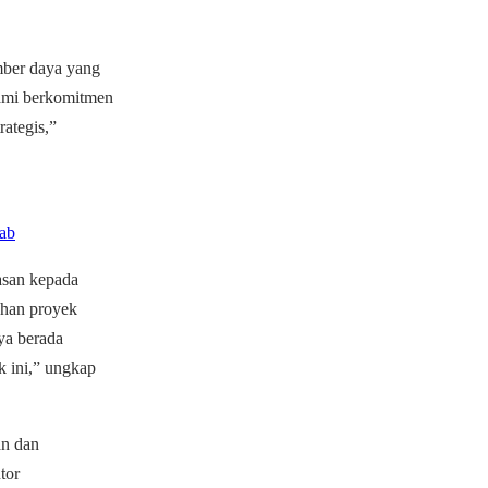
ber daya yang
ami berkomitmen
ategis,”
rab
asan kepada
uhan proyek
ya berada
 ini,” ungkap
an dan
tor