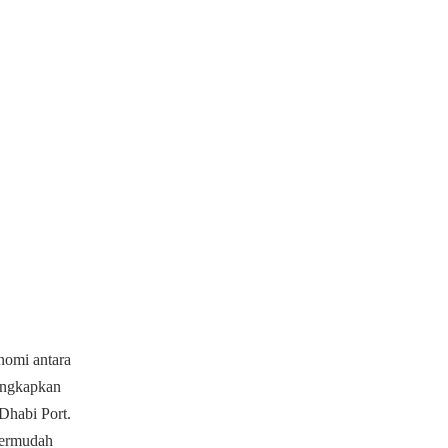
nomi antara
ungkapkan
Dhabi Port.
ipermudah