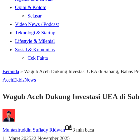
Opini & Kolom
Selasar
Video News / Podcast
Teknologi & Startup
Lifestyle & Milenial
Sosial & Komunitas
Cek Fakta
Beranda
»
Wagub Aceh Dukung Investasi UEA di Sabang, Bahas Pro
Aceh
Ekbis
News
Wagub Aceh Dukung Investasi UEA di Saba
Muntaziruddin Sufiady Ridwan
3 min baca
11 Maret 2025
22 November 2025