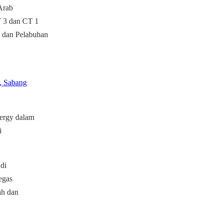
Arab
T 3 dan CT 1
 dan Pelabuhan
, Sabang
nergy dalam
i
 di
egas
ah dan