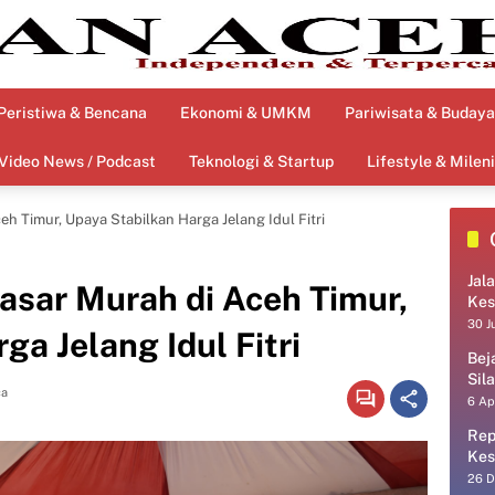
Peristiwa & Bencana
Ekonomi & UMKM
Pariwisata & Budaya
Video News / Podcast
Teknologi & Startup
Lifestyle & Mileni
 Timur, Upaya Stabilkan Harga Jelang Idul Fitri
Jal
sar Murah di Aceh Timur,
Kes
30 J
ga Jelang Idul Fitri
Bej
Sil
ca
6 Ap
Rep
Kes
26 