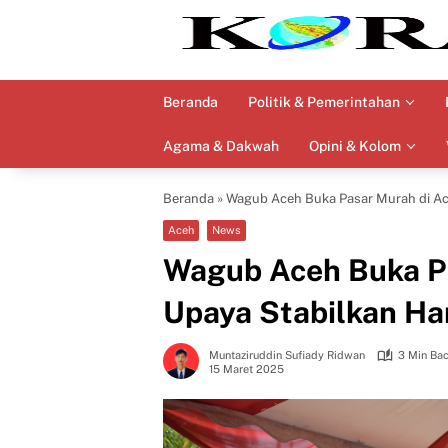
Langsung
ke
konten
Beranda
Politik & Pemerintahan
Agama & Dakwah
Opini & Kolom
Beranda
»
Wagub Aceh Buka Pasar Murah di Aceh
Aceh
News
Wagub Aceh Buka Pa
Upaya Stabilkan Har
Muntaziruddin Sufiady Ridwan
3 Min Ba
15 Maret 2025