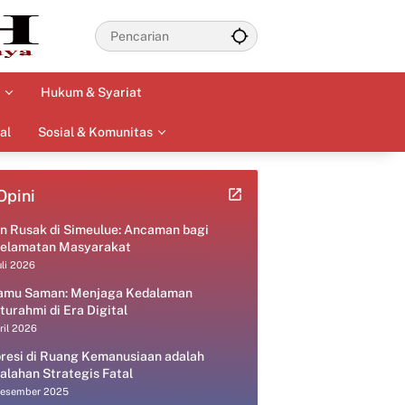
Hukum & Syariat
al
Sosial & Komunitas
Opini
an Rusak di Simeulue: Ancaman bagi
elamatan Masyarakat
uli 2026
amu Saman: Menjaga Kedalaman
aturahmi di Era Digital
ril 2026
resi di Ruang Kemanusiaan adalah
alahan Strategis Fatal
Desember 2025