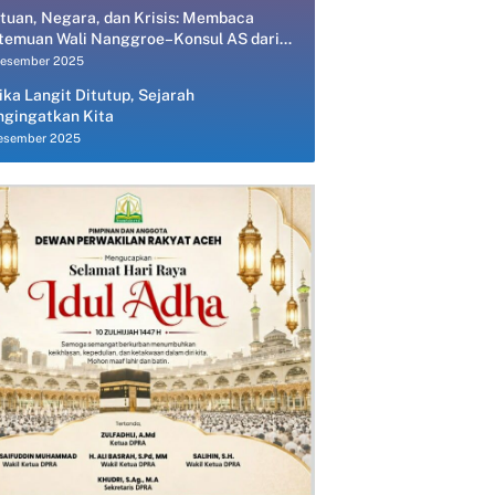
tuan, Negara, dan Krisis: Membaca
temuan Wali Nanggroe–Konsul AS dari
spektif Ekonomi Politik
Desember 2025
ika Langit Ditutup, Sejarah
gingatkan Kita
esember 2025