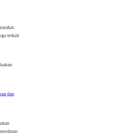
yarakat.
ga terkait
akukan
nan dan
kukan
peredaran