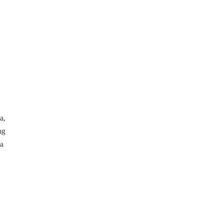
a,
ng
da