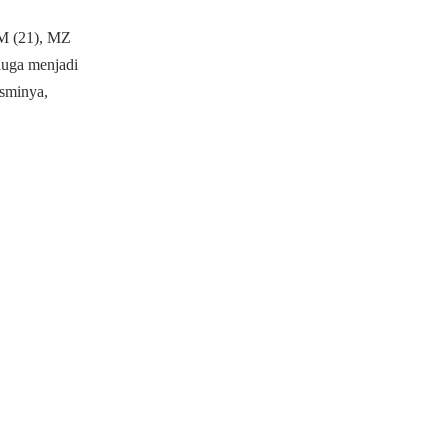
RM (21), MZ
duga menjadi
esminya,