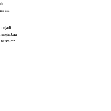
ah
n ini.
menjadi
a mengimbau
 berkaitan