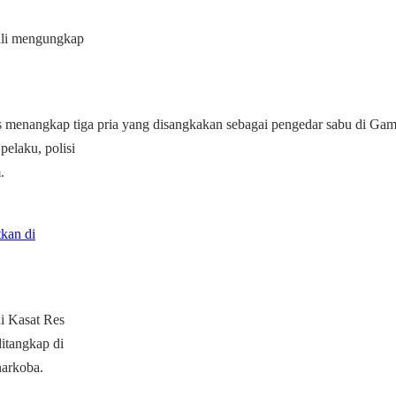
ali mengungkap
as menangkap tiga pria yang disangkakan sebagai pengedar sabu di Ga
elaku, polisi
.
kan di
i Kasat Res
itangkap di
narkoba.