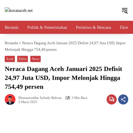
Langsung
ke
konten
Beranda
Politik & Pemerintahan
Peristiwa & Bencana
Ekono
Beranda
»
Neraca Dagang Aceh Januari 2025 Defisit 24,97 Juta USD, Impor
Melonjak Hingga 754,49 persen
Aceh
Ekbis
News
Neraca Dagang Aceh Januari 2025 Defisit
24,97 Juta USD, Impor Melonjak Hingga
754,49 persen
Muntaziruddin Sufiady Ridwan
3 Min Baca
5 Maret 2025